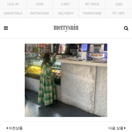
LOG IN
JOIN
CART
MY PAGE
Q&A
KAKAOTALK
INSTAGRAM
DELIVERY
FRANCHISE
PC VER.
이전상품
다음 상품