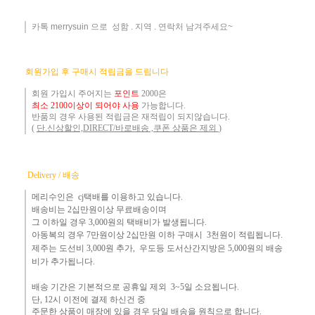
카톡 merrysuin 으로 성함 . 지역 . 연락처 남겨주세요~
​
회원가입 후 구매시 적립금을 드립니다
회원 가입시 주어지는
포인트
2000은
최소 2100이상이 되어야 사용
가능합니다.
반품의 경우 사용된 적립금은 재적립이 되지않습니다.
(
단.신상할인,DIRECT/바로배송 ,쿠폰 상품은 제외
)
Delivery / 배송
메리수인은 cj택배를 이용하고 있습니다.
배송비는 2십만원이상 무료배송이며
그 이하
일 경우 3,000
원
의 택배비
가 발생됩니다.
아동복의 경우 7만원
이상 2십만원 이하 구매시 3천원이 적립됩니다.
제주는
도선비 3,000원 추가, 우도등 도서산간지방은 5,000원의 배송
비가 추가됩니다.
배송 기간은 기본적으로 공휴일 제외 3~5일 소요됩니다.
단,
12시 이전에 결제 하신건 중 ​
주문한 상품이 매장에 있을 경우
당일 배송을 원칙으로 합니다.