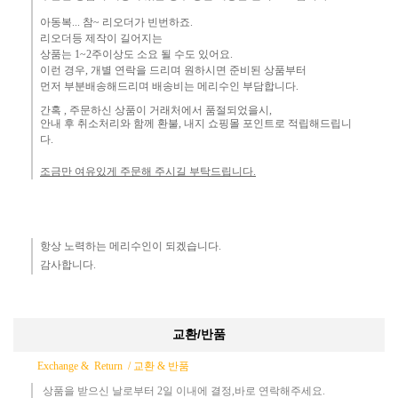
아동복... 참~ 리오더가 빈번하죠.​
리오더등 제작이 길어지는
상품는 1~2주이상도 소요 될 수도 있어요.
이런 경우, 개별 연락을 드리며
원하시면 준비된 상품부터
먼
저 부분배송해드리며 배송비는 메리수인 부담합니다.
간혹 ,
주문하신 상품이 거래처에서 품절되었을시,
안내 후 취소처리와 함께 환불, 내지 쇼핑몰 포인트로 적립해드립니
다.
조금만 여유있게 주문해 주시길 부탁드립니다.
항상 노력하는 메리수인이 되겠습니다.​
감사합니다.​
교환/반품
Exchange & Return /
교환 & 반품
상품을 받으신 날로부터 2일 이내에 결정,바로 연락해주세요.