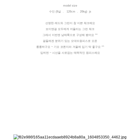
model size
수인 (8살 . 126cm . 26kg) js
선명한 레드와 그린이 참 이쁜 체크예요
보이앤걸 모두에게 어울리는 그런 체크
그래서 이번엔 남매룩으로 구성해 봤어요 ^^
걸들에겐 분위기 있는 오데뜨원피스로 오픈
롱롱하구요 ~ 기모 코튼지라 겨울에 입기 딱 좋구요 ^^
입히면 ~ 시선을 사로잡는 매력적인 원피스예요