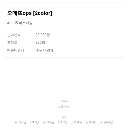
오데뜨ops [2color]
레드JS 바로배송
판매가격
32,000원
포인트
320점
배송비결제
주문시 결제
2color
그린. 레드.
size
xs (3~4y) . s(4~5y) . m (5~6y) . l (6~7y) . xl (7~8y) . js (8~9y) . jm (9~10y)