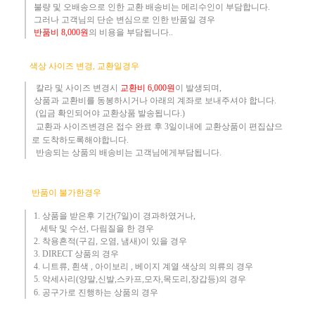
불량 및 오배송으로 인한 교환 배송비는 메리수인이 부담합니다.
그러나 고객님의 단순 변심으로 인한 반품일 경우
반품
비
8,000원
의 비용
을 부담됩니다..
​
색상 사이즈 변경, 교환일경우
칼라 및 사이즈
변경시
교환
비
6,000원
이 발생되며,
상품과 교환비를 동봉하시거나 아래의 계좌로 보내주셔야 합니다.
(입금 확인되어야 교환상품 발송됩니다.)​
교환과 사이즈변경은 접수 완료 후 3일이내에 교환상품이 편집샵으
로 도착하도록해야합니다.
​ 반송되는 상품의 배송비는 고객님에게부담됩니다.
반품이 불가한경우
1. 상품을 받은후 기간(7일)이 경과하였거나,
세탁 및 수선, 다림질을 한 경우
2. 착용흔적(구김, 오염, 냄새)이 있을 경우
3.
DIRECT 상품의 경우
4. 니트류, 흰색 , 아이보리 , 베이지 계열 색상의 의류의 경우
​5. 악세사리(양말,신발,스카프,모자,목도리,장갑등)의 경우
6. 공구가로 진행하는 상품의 경우​