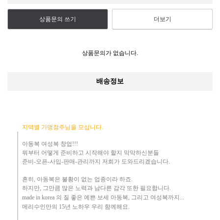
상품문의 쓰기
더보기
상품문의가 없습니다.
배송정보
지역별 가맹점주님을 모십니다.
아동복 여성복 창업!!!
뭐부터 어떻게
준비하고 시작해야 할지 막막하신분들
준비-오픈-사입-판매-관리까지 저희가 도와드리겠습니다
.
흔히
,
아동복은 불황이 없는 업종이라 하죠
.
하지만
,
그만큼 많은 노력과 남다른 감각 또한 필요합니다.
made in korea
의 질 좋은 예쁜 보세 아동복
, 그리고 여성복까지...
메리수인만의 15년 노하우 ​우리
함께해요
.