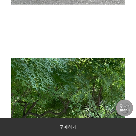
Quick
DELIVERY
MY PAGE
NOTICE
menu
구매하기