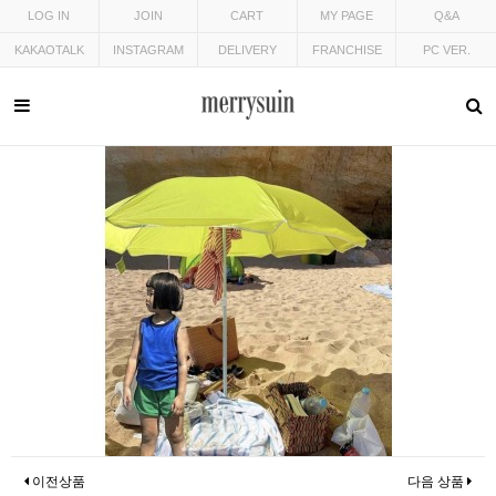
LOG IN
JOIN
CART
MY PAGE
Q&A
KAKAOTALK
INSTAGRAM
DELIVERY
FRANCHISE
PC VER.
이전상품
다음 상품