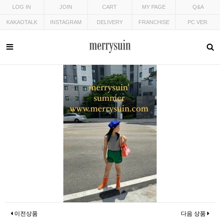
LOG IN
JOIN
CART
MY PAGE
Q&A
KAKAOTALK
INSTAGRAM
DELIVERY
FRANCHISE
PC VER.
이전상품
다음 상품