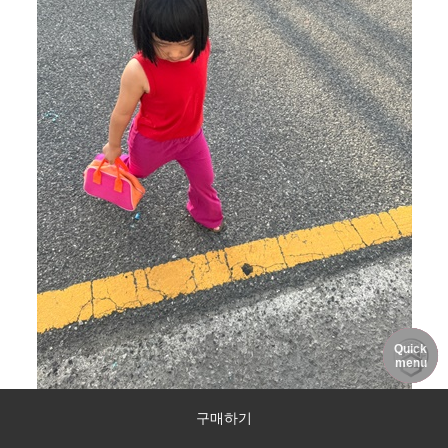
Quick
DELIVERY
MY PAGE
NOTICE
menu
구매하기