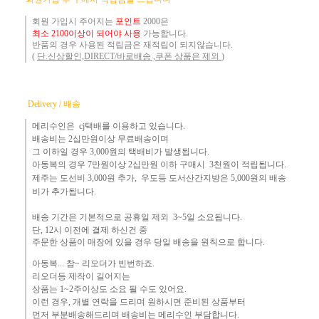
회원 가입시 주어지는
포인트
2000은
최소 2100이상이 되어야 사용
가능합니다.
반품의 경우 사용된 적립금은 재적립이 되지않습니다.
(
단.신상할인,DIRECT/바로배송 ,쿠폰 상품은 제외
)
Delivery / 배송
메리수인은 cj택배를 이용하고 있습니다.
배송비는 2십만원이상 무료배송이며
그 이하
일 경우 3,000
원
의 택배비
가 발생됩니다.
아동복의 경우 7만원
이상 2십만원 이하 구매시 3천원이 적립됩니다.
제주는
도선비 3,000원 추가, 우도등 도서산간지방은 5,000원의 배송
비가 추가됩니다.
배송 기간은 기본적으로 공휴일 제외 3~5일 소요됩니다.
단,
12시 이전에 결제 하신건 중 ​
주문한 상품이 매장에 있을 경우
당일 배송을 원칙으로 합니다.
아동복... 참~ 리오더가 빈번하죠.​
리오더등 제작이 길어지는
상품는 1~2주이상도 소요 될 수도 있어요.
이런 경우, 개별 연락을 드리며
원하시면 준비된 상품부터
먼
저 부분배송해드리며 배송비는 메리수인 부담합니다.