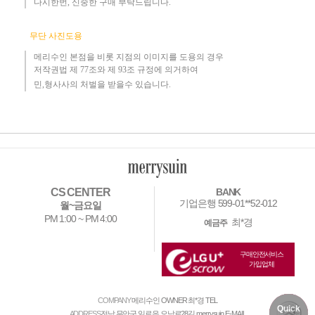
다시한번, 신중한 구매 부탁드립니다
.
무단 사진도용
메리수인 본점을 비롯 지점의 이미지를 도용의 경우​
저작권법 제 77조와 제 93조 규정에 의거하여
민,형사사의 처벌을 받을수 있습니다.
CS CENTER
BANK
기업은행 599-01**52-012
월~금요일
PM 1:00 ~ PM 4:00
최*경
예금주
구매안전서비스
가입업체
COMPANY
메리수인
OWNER
최*경
TEL
Quick
DELIVERY
MY PAGE
NOTICE
ADDRESS
전남 무안군 일로읍 오남로28길 merrysuin
E-MAIL