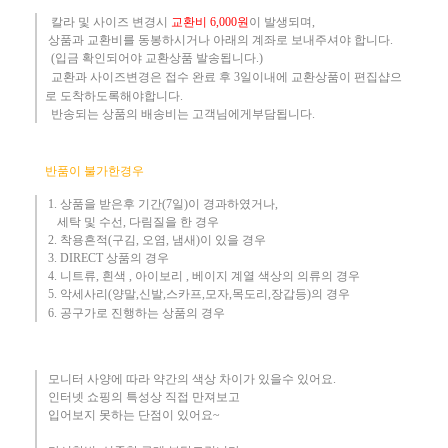
칼라 및 사이즈
변경시
교환
비
6,000원
이 발생되며,
상품과 교환비를 동봉하시거나 아래의 계좌로 보내주셔야 합니다.
(입금 확인되어야 교환상품 발송됩니다.)​
교환과 사이즈변경은 접수 완료 후 3일이내에 교환상품이 편집샵으
로 도착하도록해야합니다.
​ 반송되는 상품의 배송비는 고객님에게부담됩니다.
반품이 불가한경우
1. 상품을 받은후 기간(7일)이 경과하였거나,
세탁 및 수선, 다림질을 한 경우
2. 착용흔적(구김, 오염, 냄새)이 있을 경우
3.
DIRECT 상품의 경우
4. 니트류, 흰색 , 아이보리 , 베이지 계열 색상의 의류의 경우
​5. 악세사리(양말,신발,스카프,모자,목도리,장갑등)의 경우
6. 공구가로 진행하는 상품의 경우​
모니터 사양에 따라 약간의 색상 차이가 있을수 있어요.
인터넷 쇼핑의 특성상 직접 만져보고
입어보지 못하는 단점이 있어요~