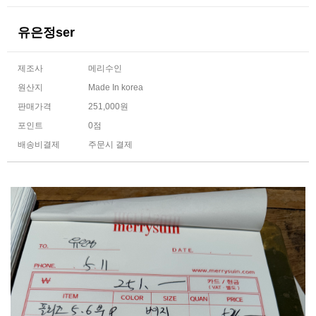
유은정ser
제조사
메리수인
원산지
Made In korea
판매가격
251,000원
포인트
0점
배송비결제
주문시 결제