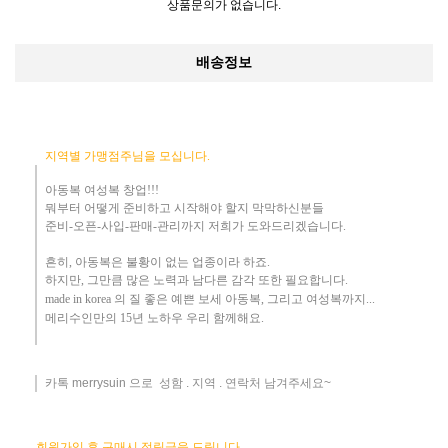
상품문의가 없습니다.
배송정보
지역별 가맹점주님을 모십니다.
아동복 여성복 창업!!!
뭐부터 어떻게
준비하고 시작해야 할지 막막하신분들
준비-오픈-사입-판매-관리까지 저희가 도와드리겠습니다
.
흔히
,
아동복은 불황이 없는 업종이라 하죠
.
하지만
,
그만큼 많은 노력과 남다른 감각 또한 필요합니다.
made in korea
의 질 좋은 예쁜 보세 아동복
, 그리고 여성복까지...
메리수인만의 15년 노하우 ​우리
함께해요
.
카톡 merrysuin 으로 성함 . 지역 . 연락처 남겨주세요~
​
회원가입 후 구매시 적립금을 드립니다