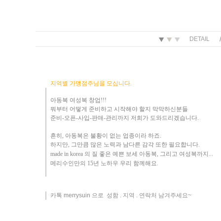
DETAIL
지역별 가맹점주님을 모십니다.
아동복 여성복 창업!!!
뭐부터 어떻게
준비하고 시작해야 할지 막막하신분들
준비-오픈-사입-판매-관리까지 저희가 도와드리겠습니다
.
흔히
,
아동복은 불황이 없는 업종이라 하죠
.
하지만
,
그만큼 많은 노력과 남다른 감각 또한 필요합니다.
made in korea
의 질 좋은 예쁜 보세 아동복
, 그리고 여성복까지...
메리수인만의 15년 노하우 ​우리
함께해요
.
카톡 merrysuin 으로 성함 . 지역 . 연락처 남겨주세요~