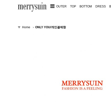
OUTER
TOP
BOTTOM
DRESS
Home
ONLY YOU/개인결제창