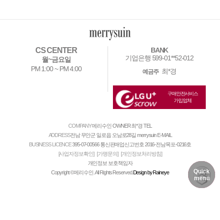
CS CENTER
BANK
기업은행 599-01**52-012
월~금요일
PM 1:00 ~ PM 4:00
최*경
예금주
구매안전서비스
가입업체
COMPANY
메리수인
OWNER
최*경
TEL
ADDRESS
전남 무안군 일로읍 오남로28길 merrysuin
E-MAIL
BUSINESS LICENCE
395-07-00566
통신판매업신고번호
2016-전남목포-0216호
[사업자정보확인]
[가맹문의]
[개인정보처리방침]
개인정보 보호책임자
Quick
Copyright ©메리수인. All Rights Reserved.
Design by Raineye
DELIVERY
MY PAGE
NOTICE
menu